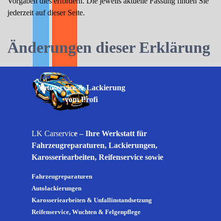
Vorgaben dies erfordern. Die jeweils aktuelle Fassung finden Sie
jederzeit auf dieser Seite.
Änderungen dieser Erklärung
Autoservice & Lackierung
vom Profi
LK Carservic
e – Ihre Werkstatt für
Fahrzeugreparaturen, Lackierungen,
Karosseriearbeiten, Reifenservice sowie
Wartung & Inspektion. Qualität, Fairness
Fahrzeugreparaturen
und termingerechter Service.
Autolackierungen
Karosseriearbeiten & Unfallinstandsetzung
Reifenservice, Wuchten & Felgenpflege