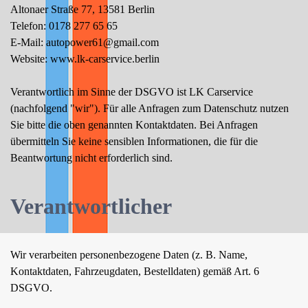
Altonaer Straße 77, 13581 Berlin
Telefon: 0178 277 65 65
E-Mail: autopower61@gmail.com
Website: www.lk-carservice.berlin
Verantwortlich im Sinne der DSGVO ist LK Carservice
(nachfolgend "wir"). Für alle Anfragen zum Datenschutz nutzen
Sie bitte die oben genannten Kontaktdaten. Bei Anfragen
übermitteln Sie keine sensiblen Informationen, die für die
Beantwortung nicht erforderlich sind.
Verantwortlicher
Wir verarbeiten personenbezogene Daten (z. B. Name,
Kontaktdaten, Fahrzeugdaten, Bestelldaten) gemäß Art. 6
DSGVO.